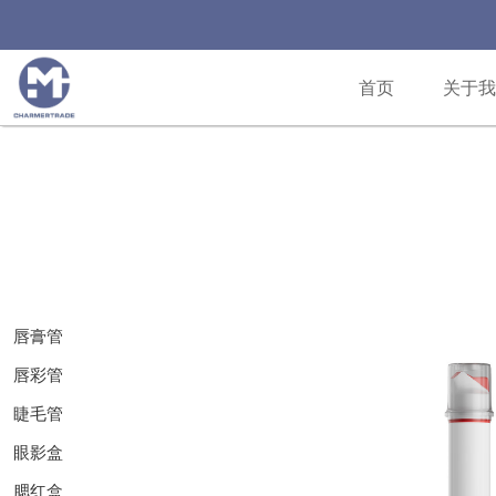
首页
关于我
唇膏管
唇彩管
睫毛管
眼影盒
腮红盒